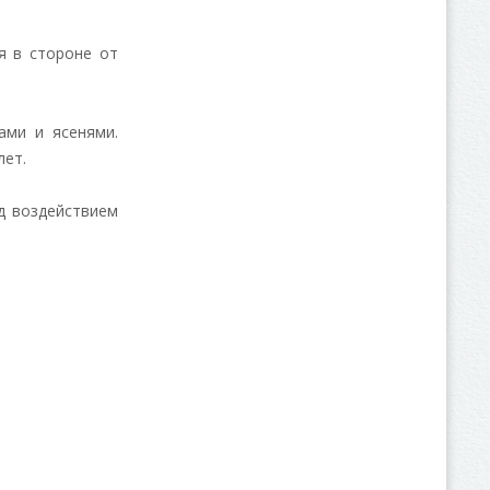
я в стороне от
ами и ясенями.
лет.
д воздействием