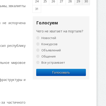
24
25
26
27
28
29
30
льмы, эвкалипты
31
Голосуем
и не испорчена
Чего не хватает на портале?
Новостей
Конкурсов
сил республику
Объявлений
Общения
альное мировое
Все устраивает
Голосовать
фраструктуры и
-за частичного