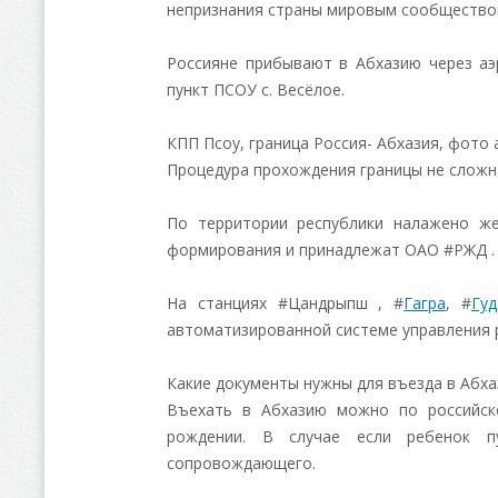
непризнания страны мировым сообщество
Россияне прибывают в Абхазию через аэр
пункт ПСОУ с. Весёлое.
КПП Псоу, граница Россия- Абхазия, фото
Процедура прохождения границы не сложна
По территории республики налажено ж
формирования и принадлежат ОАО #РЖД . П
На станциях #Цандрыпш , #
Гагра
, #
Гуд
автоматизированной системе управления 
Какие документы нужны для въезда в Абха
Въехать в Абхазию можно по российско
рождении. В случае если ребенок пу
сопровождающего.