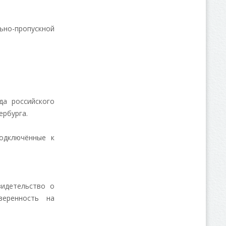
ьно-пропускной
да российского
ербурга.
одключённые к
видетельство о
веренность на