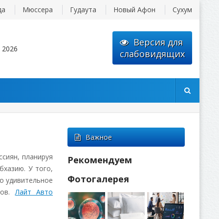
да
Мюссера
Гудаута
Новый Афон
Сухум
Версия для
 2026
слабовидящих
Важное
ссиян, планируя
Рекомендуем
бхазию. У того,
Фотогалерея
то удивительное
сов.
Лайт Авто