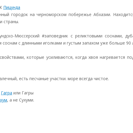
ПК
Пицунда
нный городок на черноморском побережье Абхазии. Находитс
и страны.
ундско-Мюссерский #заповедник с реликтовыми соснами, дуб
м соснам с длинными иголками и густым запахом уже больше 90 
войствами, которые усиливаются, когда хвоя нагревается по
лечный, есть песчаные участки. море всегда чистое.
,
Гагра
или Гагры
хум
, а не Сухуми.