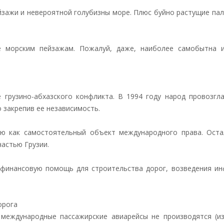
йзажи и невероятной голубизны море. Плюс буйно растущие па
е морским пейзажам. Пожалуй, даже, наиболее самобытна 
 грузино-абхазского конфликта. В 1994 году народ провозгла
 закрепив ее независимость.
ию как самостоятельный объект международного права. Ост
астью Грузии.
 финансовую помощь для строительства дорог, возведения ин
орога
 международные пассажирские авиарейсы не производятся (из