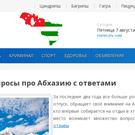
Цандрипш
Багрипш
Гагра
Пицун
Сегодня
Пятница 7 августа
Написать нам
А
КРИМИНАЛ
СПОРТ
ЗДОРОВЬЕ
ОБЪЯВЛЕНИЯ
росы про Абхазию с ответами
За последние два года все больше ро
отпуск, обращает своё внимание на А
кто впервые собирается на отдых в э
место возникает множество вопро
отзывы