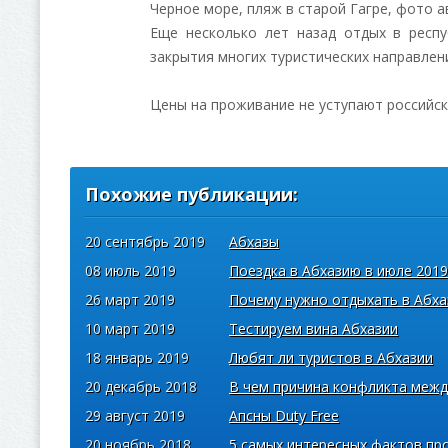
Черное море, пляж в старой Гагре, фото 
Еще несколько лет назад отдых в респу
закрытия многих туристических направлен
Цены на проживание не уступают российск
Похожие публикации:
20 сентябрь 2019
Абхазы
08 июль 2019
Поездка в Абхазию в июле 2019
26 март 2019
Почему нужно отдыхать в Абха
10 март 2019
Тестируем вина Абхазии
18 январь 2019
Любят ли туристов в Абхазии
20 декабрь 2018
В чем причина конфликта межд
29 август 2019
Апсны Duty Free
20 ноябрь 2018
5 самых интересных фактов пр