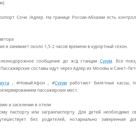
м).
опорт Сочи /Адлер. На границе России-Абхазии есть контрол
 автора
я и занимает около 1,5-2 часов времени в курортный сезон.
елезнодорожное сообщение до ж/д станции
Сухум
. Все поез
ассажирские составы идут через Адлер из Москвы и Санкт-Пет
аута
, #Новый Афон , #
Сухум
работают билетные кассы, п
резервированием пассажирских мест.
зию и заселении в отели
му паспорту или загранпаспорту. Для детей необходимо с
тешествует без родителей, нотариально заверенная до