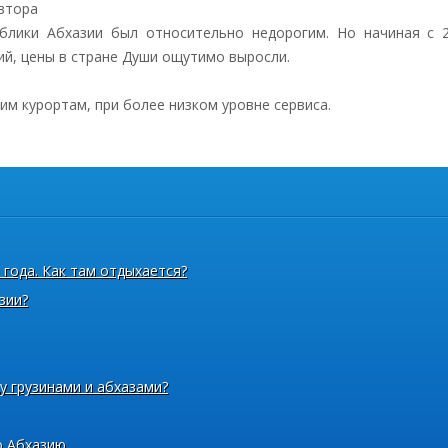
автора
блики Абхазии был относительно недорогим. Но начиная с 2
ий, цены в стране Души ощутимо выросли.
им курортам, при более низком уровне сервиса.
 года. Как там отдыхается?
зии?
у грузинами и абхазами?
о Абхазию