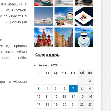
, побывавшие в
ь улыбнуться,
то собирается в
, информация
ши
емлю, пришли
сь земли. Абхаз
Календарь
авил для себя.
«
Август 2026 »
Пн
Вт
Ср
Чт
Пт
Сб
Вс
1
2
арят в Абхазии
3
4
5
6
7
8
9
10
11
12
13
14
15
16
17
18
19
20
21
22
23