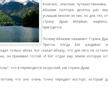
Конечно, опытные путешественники
Абхазии полтора десятка раз лиш
услышав многие из них, но для тех, к
страну Души впервые, надеюсь
пригодится.
Почему Абхазию называют Страна Ду
Притча: Когда Бог раздавал з
здал только абхаз. Бог сказал абхазу, что для него не остало
на, он принимал гостей. И бог отдал ему землю которую ост
псны", что в переводится на русский, как страна Души.
, потому что оно очень точно передаёт восторг, который д