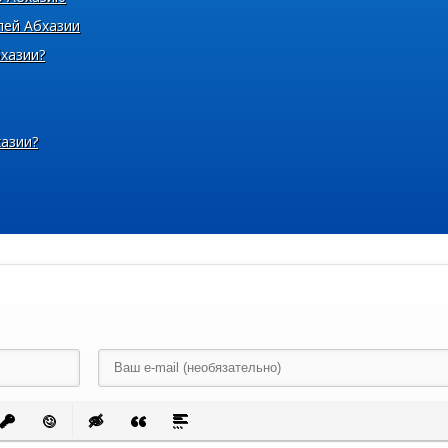
лей Абхазии
хазии?
хазии?
 список
ванный список
тавить ссылку
Вставить защищенную ссылку
Вставить смайлик
Вставка скрытого текста
Вставка цитаты
Вставка спойлера