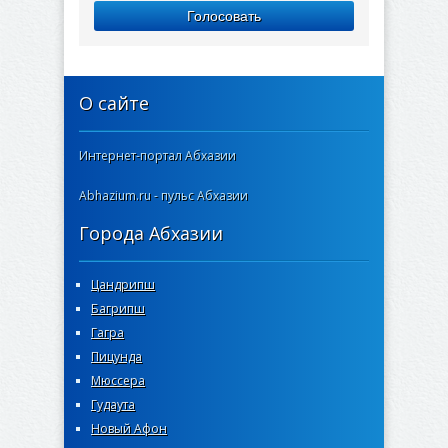
Голосовать
О сайте
Интернет-портал Абхазии
Abhazium.ru - пульс Абхазии
Города Абхазии
Цандрипш
Багрипш
Гагра
Пицунда
Мюссера
Гудаута
Новый Афон