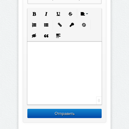
Полужирный
Курсив
Подчеркнутый
Зачеркнутый
Выравнивание
Нумерованный список
Маркированный список
Вставить ссылку
Вставить защищенную с
Вставить смайлик
Вставка скрытого текста
Вставка цитаты
Вставка спойлера
0
Отправить