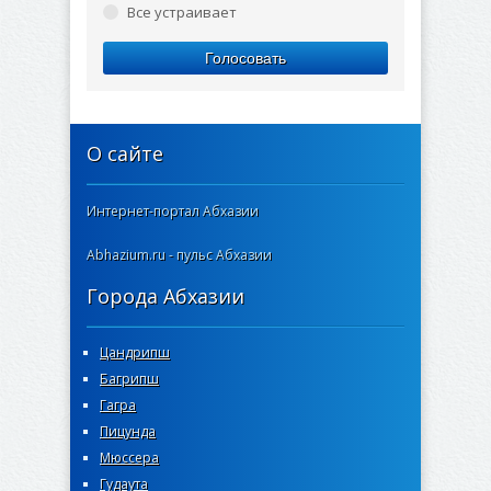
Все устраивает
Голосовать
О сайте
Интернет-портал Абхазии
Abhazium.ru - пульс Абхазии
Города Абхазии
Цандрипш
Багрипш
Гагра
Пицунда
Мюссера
Гудаута