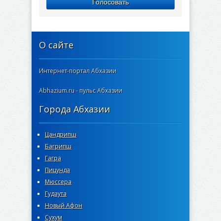
Голосовать
О сайте
Интернет-портал Абхазии
Abhazium.ru - пульс Абхазии
Города Абхазии
Цандрипш
Багрипш
Гагра
Пицунда
Мюссера
Гудаута
Новый Афон
Сухум