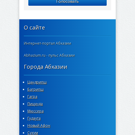
Голосовать
О сайте
Интернет-портал Абхазии
Abhazium.ru - пульс Абхазии
Города Абхазии
Цандрипш
Багрипш
Гагра
Пицунда
Мюссера
Гудаута
Новый Афон
Сухум