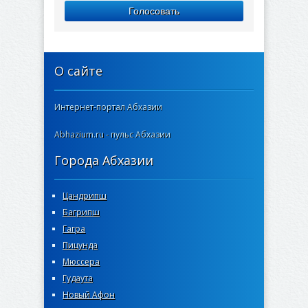
Голосовать
О сайте
Интернет-портал Абхазии
Abhazium.ru - пульс Абхазии
Города Абхазии
Цандрипш
Багрипш
Гагра
Пицунда
Мюссера
Гудаута
Новый Афон