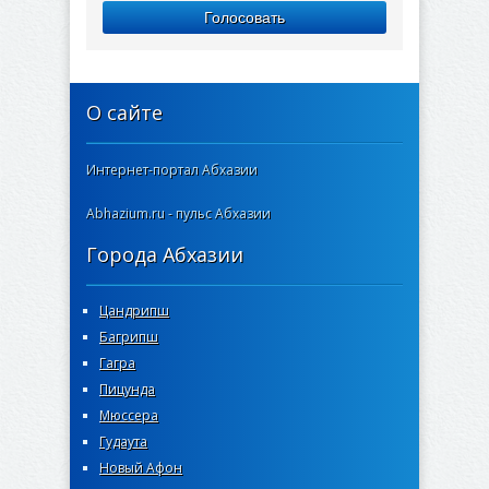
Голосовать
О сайте
Интернет-портал Абхазии
Abhazium.ru - пульс Абхазии
Города Абхазии
Цандрипш
Багрипш
Гагра
Пицунда
Мюссера
Гудаута
Новый Афон