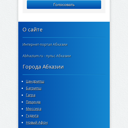
Голосовать
О сайте
Интернет-портал Абхазии
Abhazium.ru - пульс Абхазии
Города Абхазии
Цандрипш
Багрипш
Гагра
Пицунда
Мюссера
Гудаута
Новый Афон