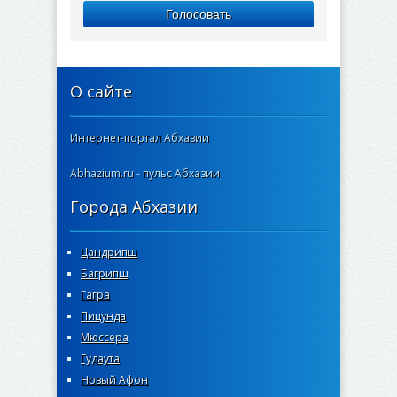
Голосовать
О сайте
Интернет-портал Абхазии
Abhazium.ru - пульс Абхазии
Города Абхазии
Цандрипш
Багрипш
Гагра
Пицунда
Мюссера
Гудаута
Новый Афон