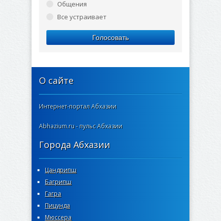
Общения
Все устраивает
Голосовать
О сайте
Интернет-портал Абхазии
Abhazium.ru - пульс Абхазии
Города Абхазии
Цандрипш
Багрипш
Гагра
Пицунда
Мюссера