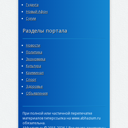
Гудаута
Новый Афон
Сухум
Разделы портала
Новости
Политика
Экономика
Культура
Криминал
Спорт
Здоровье
Объявления
При полной или частичной перепечатке
материалов гиперссылка на www.abhazium.ru
обязательна.
Abhazium.ru © 2015-2026 | Все права защищены