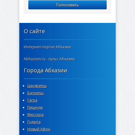
Голосовать
О сайте
Интернет-портал Абхазии
Abhazium.ru - пульс Абхазии
Города Абхазии
Цандрипш
Багрипш
Гагра
Пицунда
Мюссера
Гудаута
Новый Афон