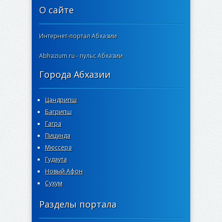
О сайте
Интернет-портал Абхазии
Abhazium.ru - пульс Абхазии
Города Абхазии
Цандрипш
Багрипш
Гагра
Пицунда
Мюссера
Гудаута
Новый Афон
Сухум
Разделы портала