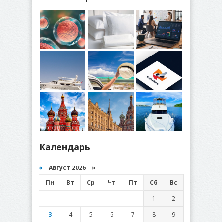
Календарь
«
Август 2026 »
Пн
Вт
Ср
Чт
Пт
Сб
Вс
1
2
3
4
5
6
7
8
9