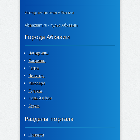
Интернет-портал Абхазии
Abhazium.ru - пульс Абхазии
Города Абхазии
Цандрипш
Багрипш
Гагра
Пицунда
Мюссера
Гудаута
Новый Афон
Сухум
Разделы портала
Новости