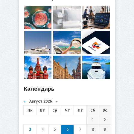
Календарь
«
Август 2026 »
Пн
Вт
Ср
Чт
Пт
Сб
Вс
1
2
3
4
5
6
7
8
9