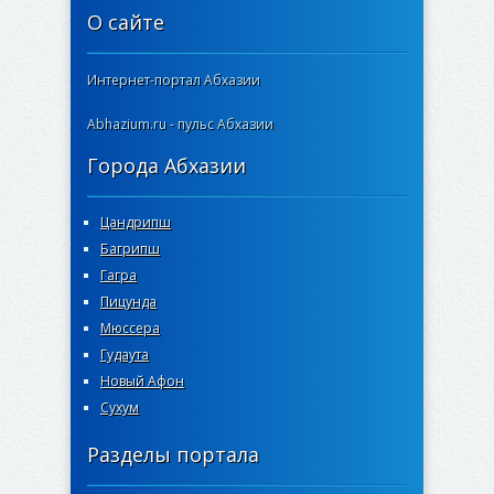
О сайте
Интернет-портал Абхазии
Abhazium.ru - пульс Абхазии
Города Абхазии
Цандрипш
Багрипш
Гагра
Пицунда
Мюссера
Гудаута
Новый Афон
Сухум
Разделы портала