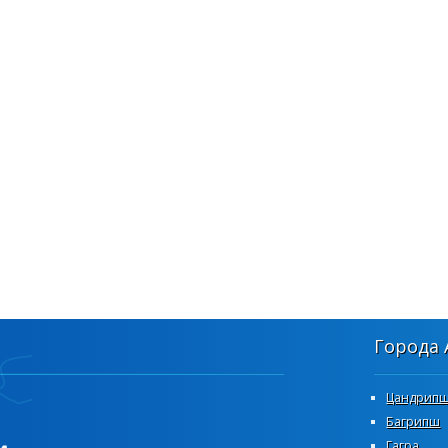
Города 
Цандрип
Багрипш
Гагра