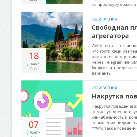
на процедуру можно в
ОБЪЯВЛЕНИЯ
Свободная пл
агрегатора
GetHotel.ru — это ин
что гости сами разме
18
или хостелов в режим
через Telegram или SM
ДЕКАБРЬ
бюджет и предпочтен
2025
варианты
ОБЪЯВЛЕНИЯ
Накрутка пов
Накрутка поведенческ
целью ускоренного у
кликабельность и конв
07
повышении видимости
**Что такое поведенч
ДЕКАБРЬ