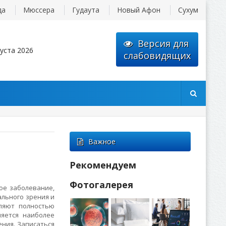
да
Мюссера
Гудаута
Новый Афон
Сухум
Версия для
уста 2026
слабовидящих
Важное
Рекомендуем
Фотогалерея
ое заболевание,
ального зрения и
ляют полностью
ляется наиболее
ния. Записаться