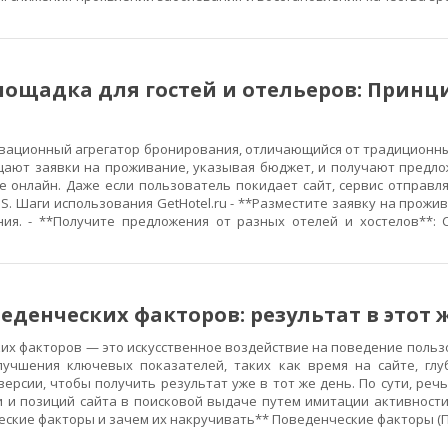
ощадка для гостей и отельеров: Принц
новационный агрегатор бронирования, отличающийся от традиционн
щают заявки на проживание, указывая бюджет, и получают предло
е онлайн. Даже если пользователь покидает сайт, сервис отправл
S. Шаги использования GetHotel.ru - **Разместите заявку на прожи
ия. - **Получите предложения от разных отелей и хостелов**: 
еденческих факторов: результат в этот 
их факторов — это искусственное воздействие на поведение польз
лучшения ключевых показателей, таких как время на сайте, глу
ерсии, чтобы получить результат уже в тот же день. По сути, реч
 и позиций сайта в поисковой выдаче путем имитации активности
еские факторы и зачем их накручивать** Поведенческие факторы (П