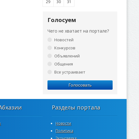
29
30
31
Голосуем
Чего не хватает на портале?
Новостей
Конкурсов
Объявлений
Общения
Все устраивает
Голосовать
Абхазии
Разделы портала
ш
Новости
Политика
Экономика