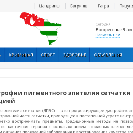
Цандрипш
Багрипш
Гагра
Пицун
Сегодня
Воскресенье 9 авг
Написать нам
А
КРИМИНАЛ
СПОРТ
ЗДОРОВЬЕ
ОБЪЯВЛЕНИЯ
трофии пигментного эпителия сетчатки
цией
о эпителия сетчатки (ДПЭС) — это прогрессирующее дистрофическ
тральной части сетчатки, приводящее к постепенной утрате центр
 четко воспринимать предметы. Традиционные методы не позво
 но клеточная терапия с использованием стволовых клеток яв
 снижения проявлений заболевания и восстановления качества зре