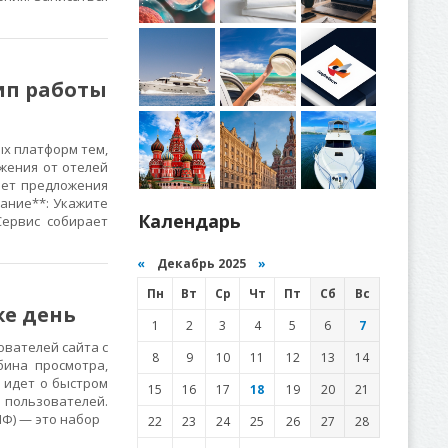
ип работы
ых платформ тем,
жения от отелей
яет предложения
вание**: Укажите
Календарь
Сервис собирает
«
Декабрь 2025
»
Пн
Вт
Ср
Чт
Пт
Сб
Вс
же день
1
2
3
4
5
6
7
ователей сайта с
8
9
10
11
12
13
14
бина просмотра,
ь идет о быстром
15
16
17
18
19
20
21
 пользователей.
Ф) — это набор
22
23
24
25
26
27
28